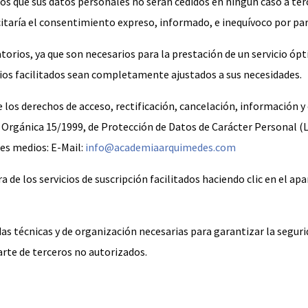
os que sus datos personales no serán cedidos en ningún caso a ter
citaría el consentimiento expreso, informado, e inequívoco por part
atorios, ya que son necesarios para la prestación de un servicio ópt
cios facilitados sean completamente ajustados a sus necesidades.
de los derechos de acceso, rectificación, cancelación, información y
ey Orgánica 15/1999, de Protección de Datos de Carácter Personal (
tes medios: E-Mail:
info@academiaarquimedes.com
 de los servicios de suscripción facilitados haciendo clic en el ap
 técnicas y de organización necesarias para garantizar la segurida
arte de terceros no autorizados.