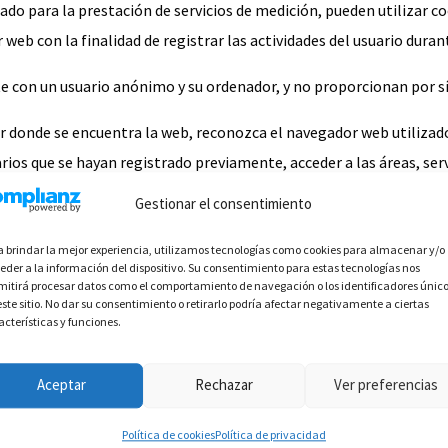
ado para la prestación de servicios de medición, pueden utilizar c
 web con la finalidad de registrar las actividades del usuario dura
te con un usuario anónimo y su ordenador, y no proporcionan por s
or donde se encuentra la web, reconozca el navegador web utilizado
uarios que se hayan registrado previamente, acceder a las áreas, s
n también para medir la audiencia y parámetros del tráfico, controla
Gestionar el consentimiento
ra ser avisado de la recepción de cookies y para impedir su instalac
a brindar la mejor experiencia, utilizamos tecnologías como cookies para almacenar y/o
eder a la información del dispositivo. Su consentimiento para estas tecnologías nos
mitirá procesar datos como el comportamiento de navegación o los identificadores únic
este sitio. No dar su consentimiento o retirarlo podría afectar negativamente a ciertas
o permita la instalación de las cookies enviadas por el sitio web, o
acterísticas y funciones.
no de los servicios cuya prestación requiera el previo registro o “l
Aceptar
Rechazar
Ver preferencias
o, carácter temporal con la única finalidad de hacer más eficaz su t
Política de cookies
Política de privacidad