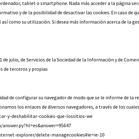
 ordenador, tablet o smartphone. Nada más acceder a la página se
rmativo y de la posibilidad de desactivar las cookies. En caso de 
así como su utilización. Si desea más información acerca de la ges
 11 de julio, de Servicios de la Sociedad de la Información y de C
s de terceros y propias
idad de configurar su navegador de modo que se le informe de la re
onamos los enlaces de diversos navegadores, a través de los cuales
itar-y-deshabilitar-cookies-que-lossitios-we
in/answer.py?hl=es&answer=95647
internet-explorer/delete-managecookies#ie=ie-10