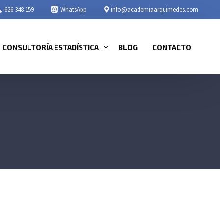
626 348 159
WhatsApp
info@academiaarquimedes.com
CONSULTORÍA ESTADÍSTICA
BLOG
CONTACTO
ESTUDIANTES – APOYO CON SPSS
EMPRESAS – ANÁLISIS DE DATOS