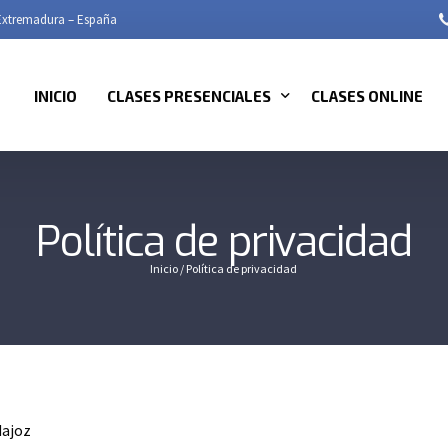
 Extremadura – España
INICIO
CLASES PRESENCIALES
CLASES ONLINE
TARIFAS MENSUALES
Política de privacidad
MATERIAS QUE IMPARTIMOS
Inicio
/
Política de privacidad
NIVELES QUE IMPARTIMOS
dajoz