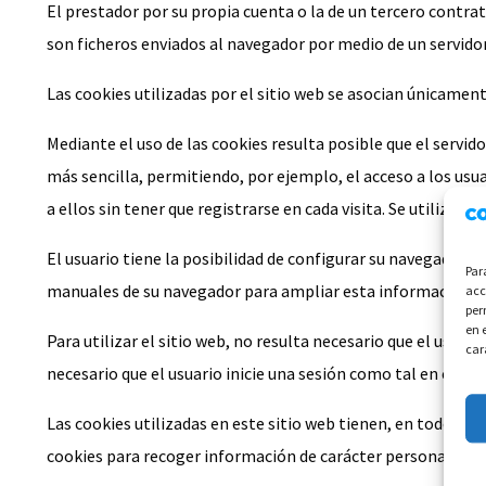
El prestador por su propia cuenta o la de un tercero contrat
son ficheros enviados al navegador por medio de un servidor
Las cookies utilizadas por el sitio web se asocian únicamen
Mediante el uso de las cookies resulta posible que el servid
más sencilla, permitiendo, por ejemplo, el acceso a los us
a ellos sin tener que registrarse en cada visita. Se utiliza
El usuario tiene la posibilidad de configurar su navegador pa
Par
manuales de su navegador para ampliar esta información.
acc
per
en 
Para utilizar el sitio web, no resulta necesario que el usuari
car
necesario que el usuario inicie una sesión como tal en cada u
Las cookies utilizadas en este sitio web tienen, en todo cas
cookies para recoger información de carácter personal.